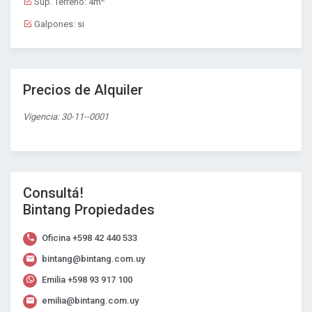
Sup. Terreno:
4m
Galpones:
si
Precios de Alquiler
Vigencia: 30-11--0001
Consultá!
Bintang Propiedades
Oficina
+598 42 440 533
bintang@bintang.com.uy
Emilia
+598 93 917 100
emilia@bintang.com.uy