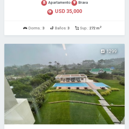
Apartamento
Brava
USD 35,000
2
Dorms.:
3
Baños:
3
Sup.:
272 m
1299