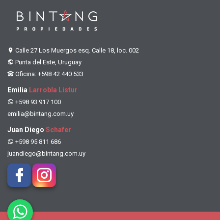
Calle 27 Los Muergos esq. Calle 18, loc. 002
Punta del Este, Uruguay
Oficina: +598 42 440 533
Emilia
Larrobla Listur
+598 93 917 100
emilia@bintang.com.uy
Juan Diego
Schafer
+598 95 811 686
juandiego@bintang.com.uy