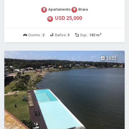
Apartamento
Brava
USD 25,000
2
Dorms.:
2
Baños:
3
Sup.:
182 m
2632