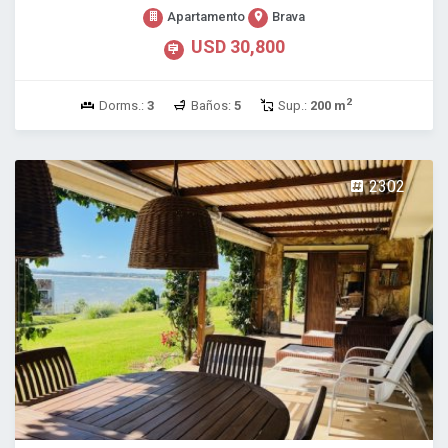
Apartamento
Brava
USD 30,800
2
Dorms.:
3
Baños:
5
Sup.:
200 m
2302