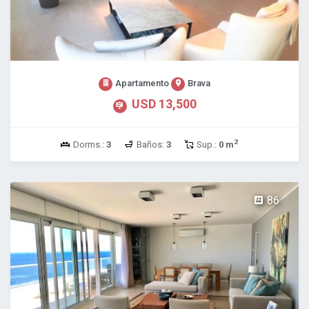
Apartamento
Brava
USD 13,500
2
Dorms.:
3
Baños:
3
Sup.:
0 m
86