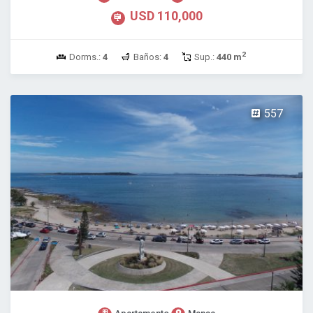
USD 110,000
2
Dorms.:
4
Baños:
4
Sup.:
440 m
557