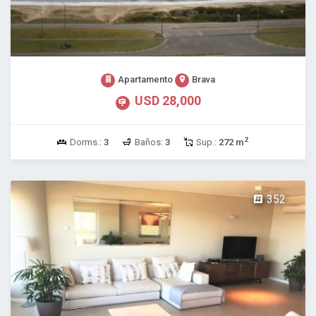
Apartamento
Brava
USD 28,000
2
Dorms.:
3
Baños:
3
Sup.:
272 m
352