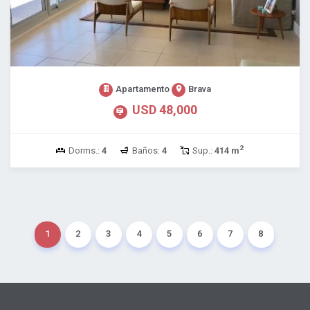
Apartamento
Brava
USD 48,000
2
Dorms.:
4
Baños:
4
Sup.:
414 m
1
2
3
4
5
6
7
8