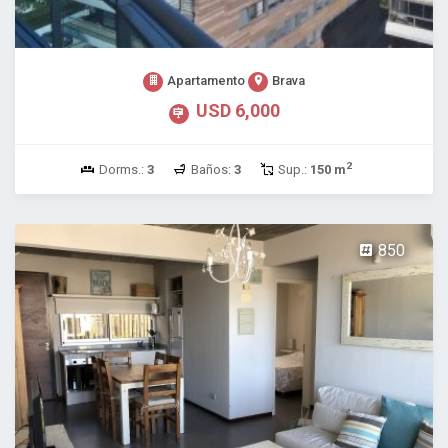
Apartamento
Brava
USD 6,000
2
Dorms.:
3
Baños:
3
Sup.:
150 m
850