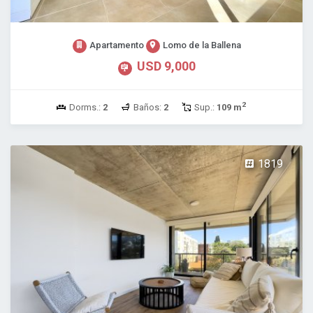
Apartamento
Lomo de la Ballena
USD 9,000
2
Dorms.:
2
Baños:
2
Sup.:
109 m
1819