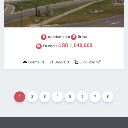
Apartamento
Brava
USD 1,040,000
En Venta
2
Dorms.:
3
Baños:
3
Sup.:
202 m
1
2
3
4
5
6
7
8