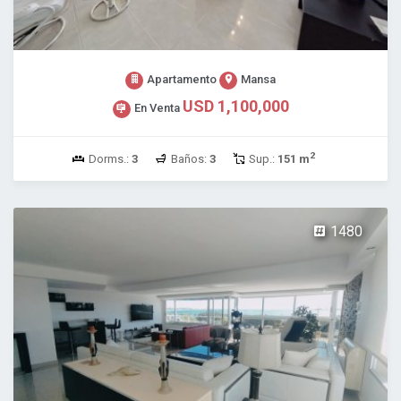
Apartamento
Mansa
USD 1,100,000
En Venta
2
Dorms.:
3
Baños:
3
Sup.:
151 m
1480