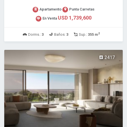
Apartamento
Punta Carretas
USD 1,739,600
En Venta
2
Dorms.:
3
Baños:
3
Sup.:
355 m
2417