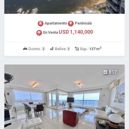
Apartamento
Península
USD 1,140,000
En Venta
2
Dorms.:
2
Baños:
2
Sup.:
137 m
817