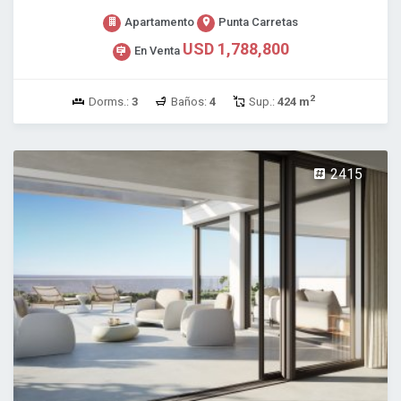
Apartamento
Punta Carretas
USD 1,788,800
En Venta
2
Dorms.:
3
Baños:
4
Sup.:
424 m
2415