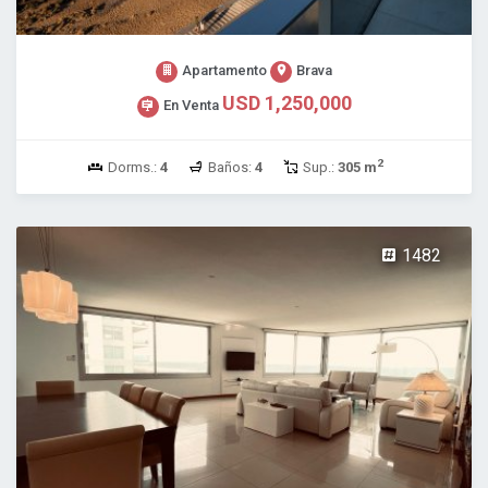
Apartamento
Brava
USD 1,250,000
En Venta
2
Dorms.:
4
Baños:
4
Sup.:
305 m
1482