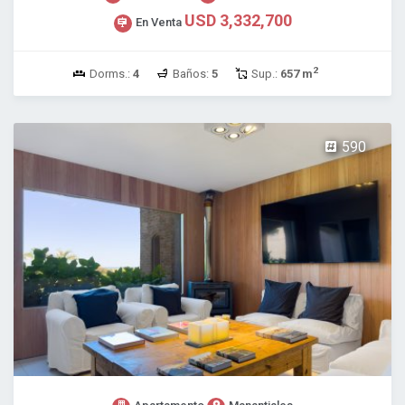
USD 3,332,700
En Venta
2
Dorms.:
4
Baños:
5
Sup.:
657 m
590