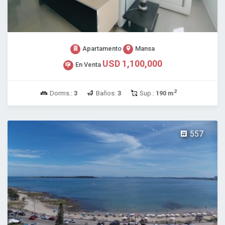
Apartamento
Mansa
USD 1,100,000
En Venta
2
Dorms.:
3
Baños:
3
Sup.:
190 m
557