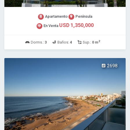
Apartamento
Península
USD 1,350,000
En Venta
2
Dorms.:
3
Baños:
4
Sup.:
0 m
2698