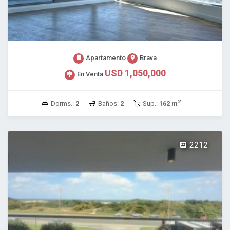
Apartamento
Brava
USD 1,050,000
En Venta
2
Dorms.:
2
Baños:
2
Sup.:
162 m
2212