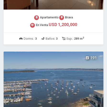
Apartamento
Brava
USD 1,200,000
En Venta
2
Dorms.:
3
Baños:
3
Sup.:
289 m
191