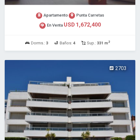
Apartamento
Punta Carretas
USD 1,672,400
En Venta
2
Dorms.:
3
Baños:
4
Sup.:
331 m
2703