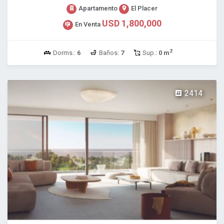
Apartamento
El Placer
USD 1,800,000
En Venta
2
Dorms.:
6
Baños:
7
Sup.:
0 m
2414