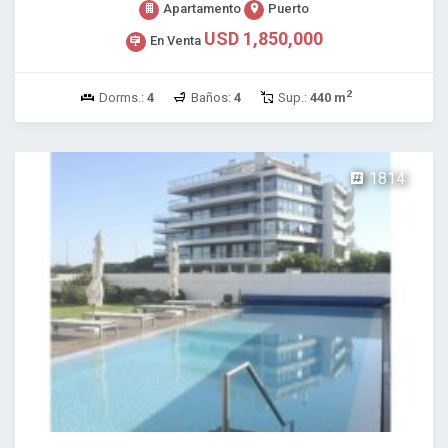
Apartamento
Puerto
USD 1,850,000
En Venta
2
Dorms.:
4
Baños:
4
Sup.:
440 m
1814