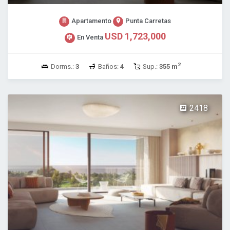
Apartamento
Punta Carretas
USD 1,723,000
En Venta
2
Dorms.:
3
Baños:
4
Sup.:
355 m
2418