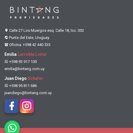
Calle 27 Los Muergos esq. Calle 18, loc. 002
Punta del Este, Uruguay
Oficina: +598 42 440 533
Emilia
Larrobla Listur
+598 93 917 100
emilia@bintang.com.uy
Juan Diego
Schafer
+598 95 811 686
juandiego@bintang.com.uy