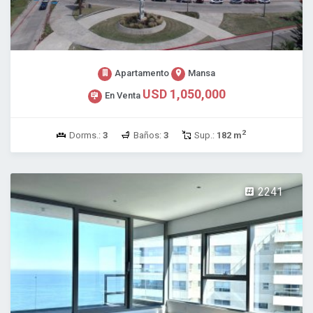
Apartamento
Mansa
USD 1,050,000
En Venta
2
Dorms.:
3
Baños:
3
Sup.:
182 m
2241