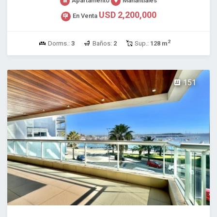
Apartamento
Manantiales
USD 2,200,000
En Venta
2
Dorms.:
3
Baños:
2
Sup.:
128 m
151