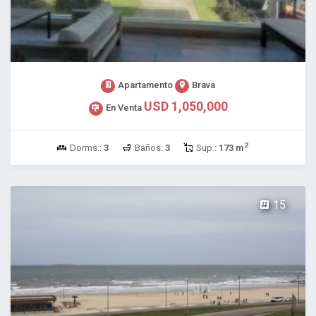
Apartamento
Brava
USD 1,050,000
En Venta
2
Dorms.:
3
Baños:
3
Sup.:
173 m
15