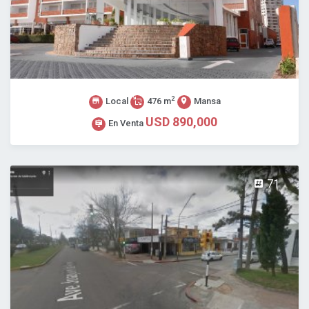
2
Local
476 m
Mansa
USD 890,000
En Venta
71