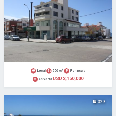
2
Local
900 m
Península
USD 2,150,000
En Venta
329