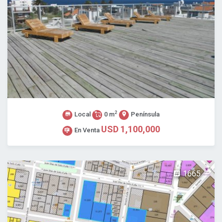
2
Local
0 m
Península
USD 1,100,000
En Venta
1665