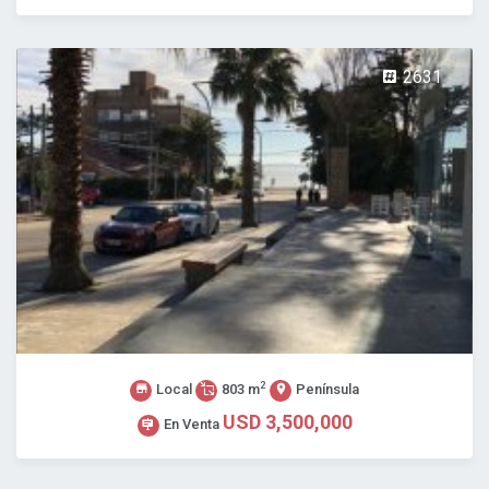
2631
2
Local
803 m
Península
USD 3,500,000
En Venta