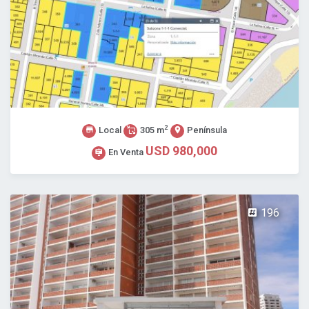
2
Local
305 m
Península
USD 980,000
En Venta
196